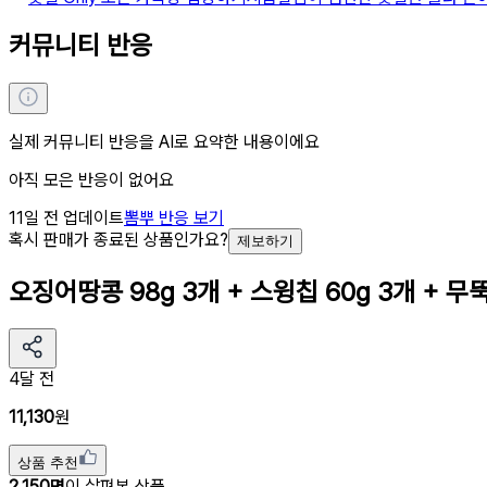
커뮤니티 반응
실제 커뮤니티 반응을 AI로 요약한 내용이에요
아직 모은 반응이 없어요
11일 전 업데이트
뽐뿌
반응 보기
혹시 판매가 종료된 상품인가요?
제보하기
오징어땅콩 98g 3개 + 스윙칩 60g 3개 + 무뚝
4달 전
11,130
원
상품 추천
2,150
명
이 살펴본 상품