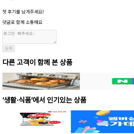
첫 후기를 남겨주세요!
댓글로 함께 소통해요
등록
다른 고객이 함께 본 상품
널담 고단백 베이글 맛혼합 10개 6800원
네이버이마트몰 파주 참드림쌀
어미새
·
2일 전
맘이베베
·
2일 전
6,800원
27,980원
‘생활·식품’에서 인기있는 상품
오리온 포카칩 트리플페퍼 60g 12개
핫딜
롯데온
·
에펨코리아
·
1일 전
gs샵 동원참치 85g 6캔+고추참
12,870원
GS샵
·
맘이베베
·
1일 전
9,010원