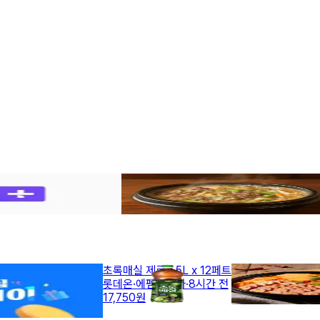
 특등급10키로 27980원!
삼형제고기 뚝배기불고기 400g 2인분 3,7
어미새
·
13시간 전
3,700원
초록매실 제로 1.5L x 12페트
뉴 쟌슨빌 부대찌개 
치2캔 토스페이9010원!
롯데온
·
에펨코리아
·
8시간 전
11번가
·
에펨코리아
·
17,750원
14,560원