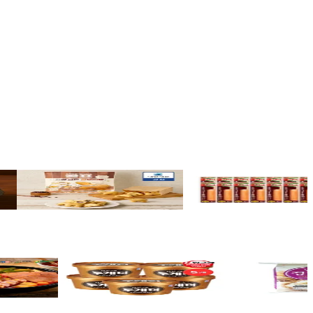
00원
대한제분몰 곰붕어빵 2봉다리5990원
품절 롯데웰푸드 의성마늘프랑크
맘이베베
·
2일 전
맘이베베
·
3일 전
5,990원
11,590원
500g 2+2팩
투게더 바닐라 오리지널 900ml * 5개
남양 경기미 10kg ,
1일 전
오늘의집
·
에펨코리아
·
1일 전
11번가
·
맘이베베
·
40
21,174원
26,900원