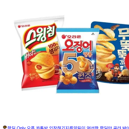
핫딜 Only 오픈 카톡방 입장하기
지름알림이 엄선한 핫딜만 골라 받