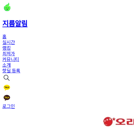
지름알림
홈
실시간
랭킹
최저가
커뮤니티
소개
핫딜 등록
로그인