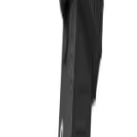
커뮤니티 확인
네이처하이크 풍선 베개 3개 마운틴하이커 IGT 4유닛 테이블 네이처
하이크 에어매트 C12 와이드 2인용 총 3개, 총 1개, 총 1개
알리
·
뽐뿌
·
2달 전
커뮤니티 확인
네이처하이크 2025 IGT 테이블 접이식 카트 웨건 헤비 듀티 $33.75
aliexpress
·
뽐뿌
·
11달 전
커뮤니티 확인
네이처하이크 2025 IGT 테이블 2025 IGT 테이블 $33.75 충전식
휴대용 캠핑 선풍기 2만mAh $19.09 접이식 카트 웨건 헤비 듀티
$12.7
aliexpress
·
뽐뿌
·
11달 전
커뮤니티 확인
네이처하이크 IGT 테이블, 충전식 휴대용 캠핑 팬 2만mAh, 접이식
카트 웨건 헤비 듀티
aliexpress
·
뽐뿌
·
11달 전
커뮤니티 확인
네이처하이크 2025 IGT 테이블 2025 IGT 테이블 $33.75 충전식
휴대용 캠핑 선풍기 2만mAh $19.09 접이식 카트 웨건 헤비 듀티
$12.7
aliexpress
·
뽐뿌
·
11달 전
커뮤니티 확인
네이처하이크 2025 IGT 테이블 $33.75 충전식 휴대용 캠핑 팬 2만
mAh $19.09 접이식 카트 웨건 헤비 듀티 $12.7