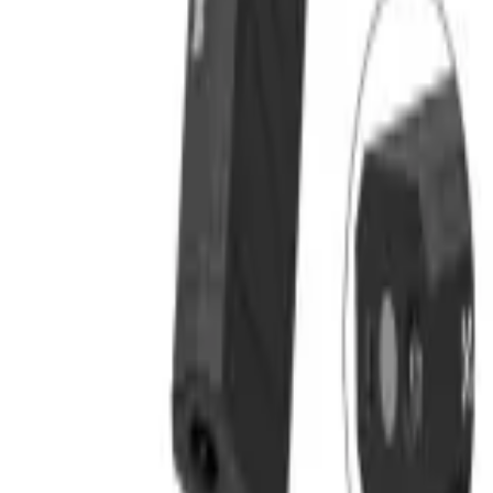
지름알림 댓글
첫 후기를 남겨주세요!
댓글로 함께 소통해요
댓글 작성하기
다른 고객이 함께 본 상품